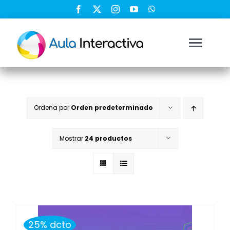
Saltar
al
contenido
Togg
Navi
Ingresar
Ordena por
Orden predeterminado
Registrarse
Mostrar
24 productos
Nosotros
Soluciones
Cursos
25% dcto