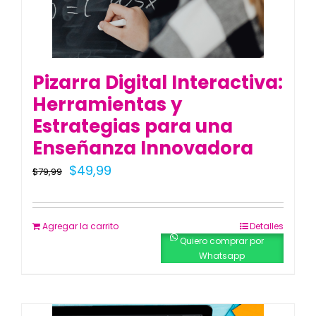
Pizarra Digital Interactiva:
Herramientas y
Estrategias para una
Enseñanza Innovadora
El
El
$
49,99
$
79,99
precio
precio
original
actual
Agregar la carrito
Detalles
era:
es:
Quiero comprar por
Whatsapp
$79,99.
$49,99.