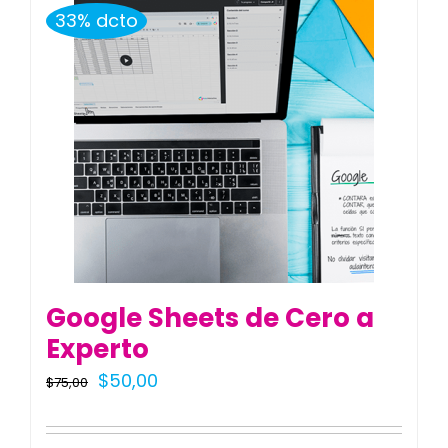
33% dcto
Google Sheets de Cero a
Experto
El
El
$
50,00
$
75,00
precio
precio
original
actual