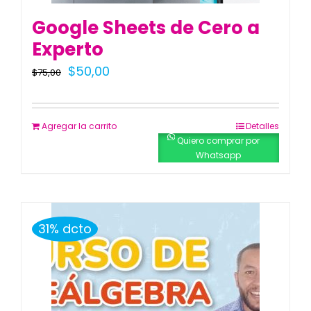
Google Sheets de Cero a
Experto
El
El
$
50,00
$
75,00
precio
precio
original
actual
Agregar la carrito
Detalles
era:
es:
Quiero comprar por
Whatsapp
$75,00.
$50,00.
31% dcto