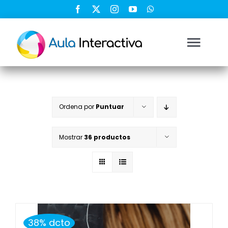
Saltar
al
contenido
Togg
Navi
Ingresar
Ordena por
Puntuar
Registrarse
Mostrar
36 productos
Nosotros
Soluciones
Cursos
38% dcto