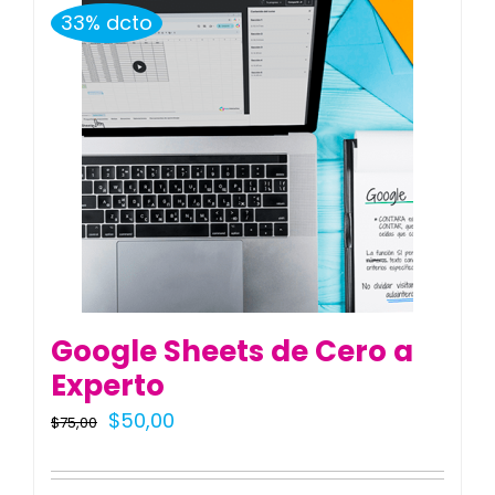
33% dcto
Google Sheets de Cero a
Experto
El
El
$
50,00
$
75,00
precio
precio
original
actual