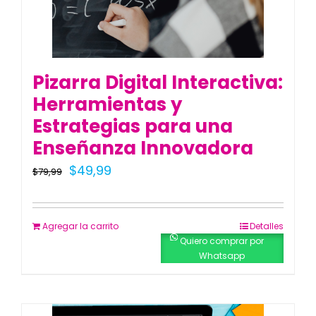
Pizarra Digital Interactiva:
Herramientas y
Estrategias para una
Enseñanza Innovadora
El
El
$
49,99
$
79,99
precio
precio
original
actual
Agregar la carrito
Detalles
era:
es:
Quiero comprar por
Whatsapp
$79,99.
$49,99.