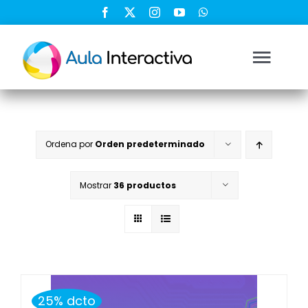
Saltar
al
contenido
Togg
Navi
Ingresar
Ordena por
Orden predeterminado
Registrarse
Mostrar
36 productos
Nosotros
Soluciones
Cursos
25% dcto