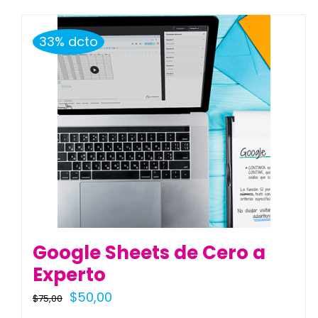
33% dcto
Google Sheets de Cero a
Experto
El
El
$
50,00
$
75,00