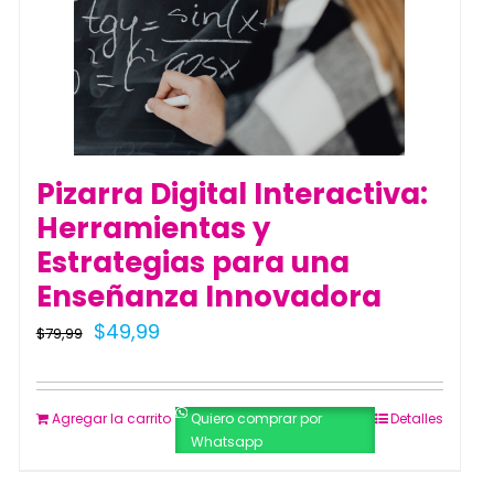
Pizarra Digital Interactiva:
Herramientas y
Estrategias para una
Enseñanza Innovadora
El
El
$
49,99
$
79,99
precio
precio
original
actual
Agregar la carrito
Quiero comprar por
Detalles
era:
es:
Whatsapp
$79,99.
$49,99.