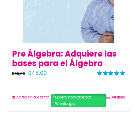
Pre Álgebra: Adquiere las
bases para el Álgebra
El
El
$
45,00
$
65,00
precio
precio
Valorado
con
5.00
de 5
original
actual
Agregar la carrito
Quiero comprar por
Detalles
era:
es:
Whatsapp
$65,00.
$45,00.