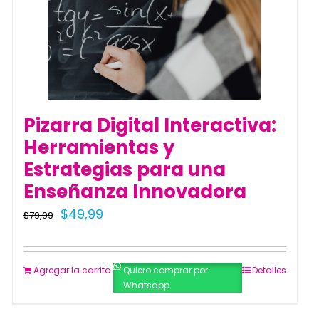
Pizarra Digital Interactiva:
Herramientas y
Estrategias para una
Enseñanza Innovadora
El
El
$
49,99
$
79,99
precio
precio
original
actual
Agregar la carrito
Quiero comprar por
Detalles
era:
es:
Whatsapp
$79,99.
$49,99.