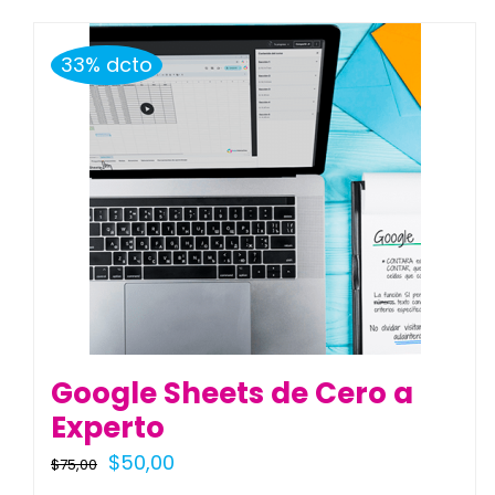
33% dcto
Google Sheets de Cero a
Experto
El
El
$
50,00
$
75,00