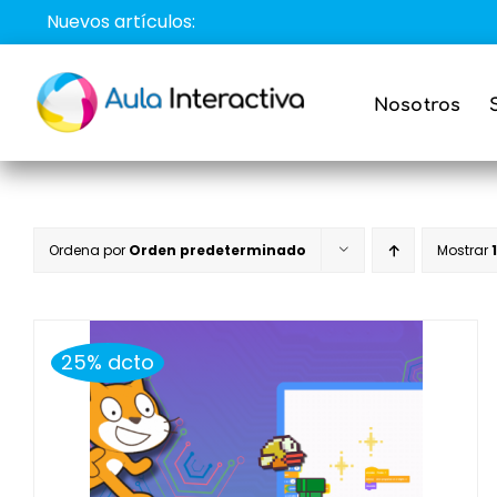
Saltar
Nuevos artículos:
al
contenido
Nosotros
Ordena por
Orden predeterminado
Mostrar
25% dcto