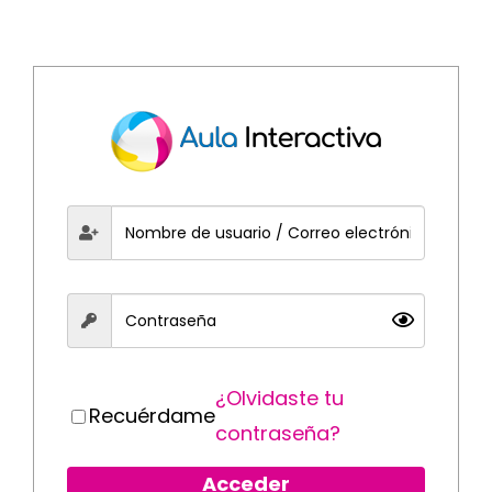
Saltar
al
contenido
¿Olvidaste tu
Recuérdame
contraseña?
Acceder