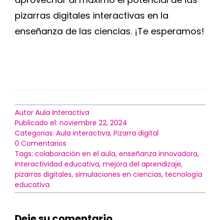
pizarras digitales interactivas en la
enseñanza de las ciencias. ¡Te esperamos!
Autor
Aula Interactiva
Publicado el: noviembre 22, 2024
Categorias:
Aula interactiva
,
Pizarra digital
on
0 Comentarios
Cómo
Tags:
colaboración en el aula
,
enseñanza innovadora
,
las
interactividad educativa
,
mejora del aprendizaje
,
pizarras
pizarras digitales
,
simulaciones en ciencias
,
tecnología
digitales
educativa
están
revolucionando
la
Deje su comentario