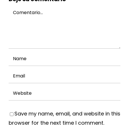
enseñanza
Comment
de
ciencias
en
el
aula
Save my name, email, and website in this
browser for the next time I comment.