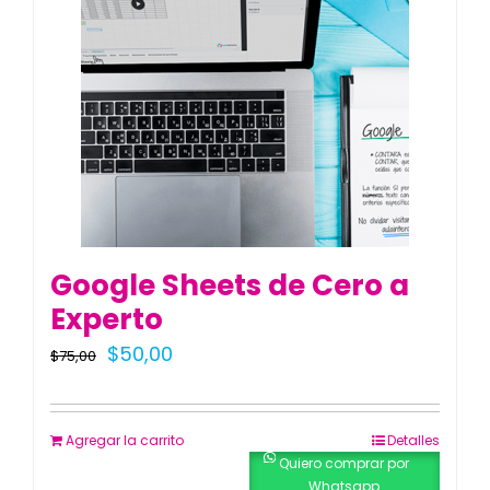
Blog
Contacto
Google Sheets de Cero a
Experto
El
El
$
50,00
$
75,00
precio
precio
original
actual
Agregar la carrito
Detalles
era:
es:
Quiero comprar por
Whatsapp