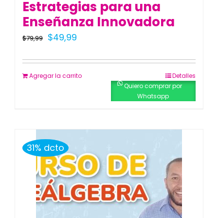
Estrategias para una
Enseñanza Innovadora
El
El
$
49,99
$
79,99
precio
precio
original
actual
Agregar la carrito
Detalles
era:
es:
Quiero comprar por
Whatsapp
$79,99.
$49,99.
31% dcto