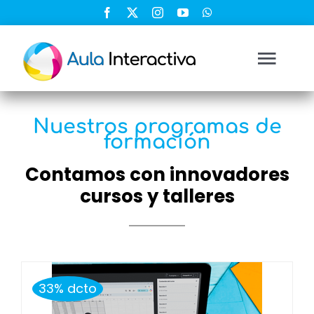
Saltar
al
contenido
Togg
Navi
Ingresar
Nuestros programas de
formación
Registrarse
Contamos con innovadores
cursos y talleres
Nosotros
Soluciones
33% dcto
Cursos