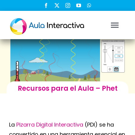
Saltar
al
contenido
Togg
Navi
Ingresar
Registrarse
Recursos para el Aula – Phet
Nosotros
Soluciones
La
Pizarra Digital Interactiva
(PDI) se ha
Cursos
convertido en una herramienta esencial en