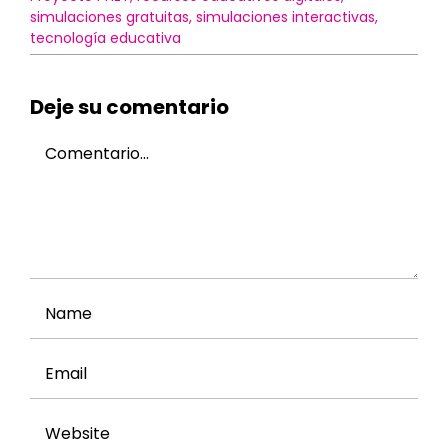
el
simulaciones gratuitas
,
simulaciones interactivas
,
Aula
tecnología educativa
–
Phet
Deje su comentario
Comment