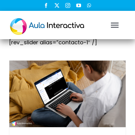
Saltar
al
contenido
Togg
Navi
[rev_slider alias=”contacto-1″ /]
Ingresar
Registrarse
Nosotros
Soluciones
Cursos