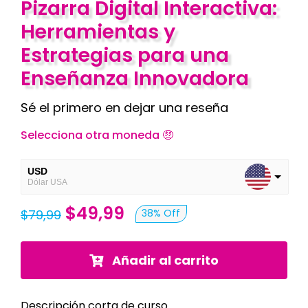
Pizarra Digital Interactiva:
Herramientas y
Blog
Estrategias para una
Enseñanza Innovadora
Contacto
Sé el primero en dejar una reseña
Selecciona otra moneda 🤑
USD
Dólar USA
El
El
$
49,99
VES
$
79,99
38% Off
Bolívares
precio
precio
Añadir al carrito
original
actual
era:
es:
Descripción corta de curso