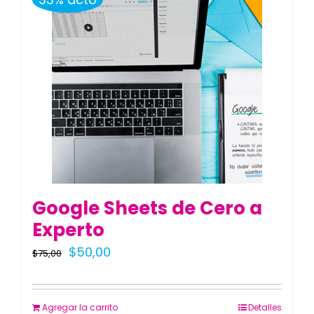
Google Sheets de Cero a
Experto
El
El
$
50,00
$
75,00
precio
precio
original
actual
Agregar la carrito
Detalles