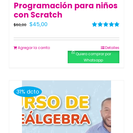
Programación para niños
con Scratch
El
El
$
45,00
$
60,00
precio
precio
Valorado
con
5.00
de 5
original
actual
Agregar la carrito
Detalles
era:
es:
Quiero comprar por
Whatsapp
$60,00.
$45,00.
31% dcto