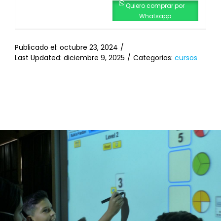
era:
es:
Quiero comprar por
Whatsapp
$75,00.
$50,00.
Publicado el: octubre 23, 2024
/
Last Updated: diciembre 9, 2025
/
Categorias:
cursos