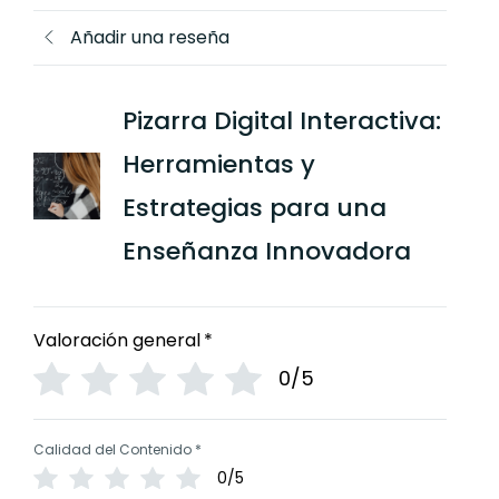
Creación de mis Propias Aplicaciones
Añadir una reseña
para OpenBoard
Instalación de OpenBoard
Pizarra Digital Interactiva:
Incluyendo simulaciones de Geogebra
Explorando las herramientas básicas:
en OpenBoard
Herramientas y
lápices, rotuladores, borradores
(OpenBoard)
Estrategias para una
Enseñanza Innovadora
Uso de Documentos externos –
Importar, Copiar y Pegar (OpenBoard)
Valoración general
*
0/5
Cómo guardar y compartir tus notas y
presentaciones
Calidad del Contenido
*
0/5