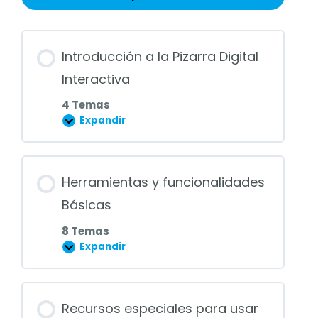
Introducción a la Pizarra Digital
Interactiva
4 Temas
Expandir
Introducción
a
la
Pizarra
Contenido de la Lección
Digital
Herramientas y funcionalidades
Interactiva
0% COMPLETADO
0/4 pasos
Básicas
8 Temas
Expandir
Herramientas
¿Qué es una pizarra digital
y
interactiva?
funcionalidades
Básicas
Contenido de la Lección
Recursos especiales para usar