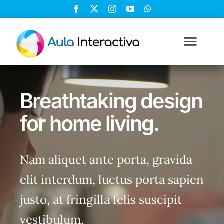
Saltar
al
contenido
Togg
Navi
Ingresar
Breathtaking design
Registrarse
for home living.
Nosotros
Nam aliquet ante porta, gravida
elit interdum, luctus porta sapien
Soluciones
justo, at fringilla felis suscipit
Cursos
vestibulum.