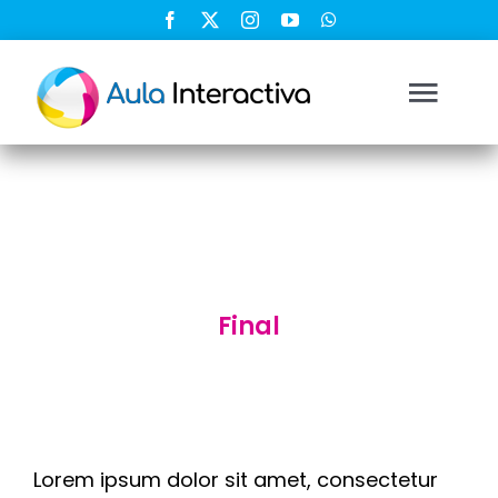
Saltar
al
contenido
Togg
Navi
Ingresar
Registrarse
Final
Nosotros
Soluciones
Cursos
Lorem ipsum dolor sit amet, consectetur