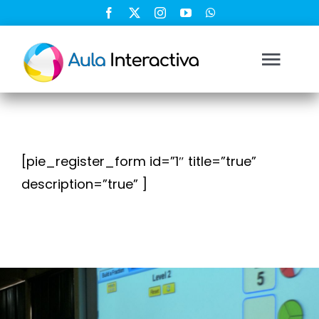
Saltar
al
contenido
Togg
Navi
Ingresar
[pie_register_form id=”1″ title=”true”
Registrarse
description=”true” ]
Nosotros
Soluciones
Cursos