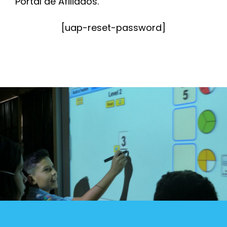
Portal de Afiliados.
Blog
[uap-reset-password]
Contacto