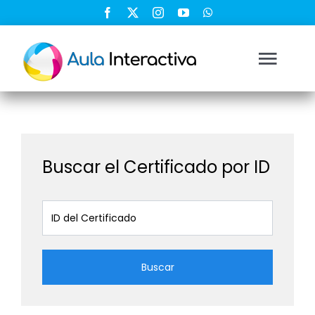
Saltar
al
contenido
Togg
Navi
Ingresar
Registrarse
Buscar el Certificado por ID
Nosotros
Soluciones
Buscar
Cursos