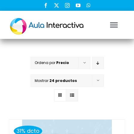
Saltar
al
contenido
Togg
Navi
Ingresar
Ordena por
Precio
Registrarse
Mostrar
24 productos
Nosotros
Soluciones
Cursos
31% dcto