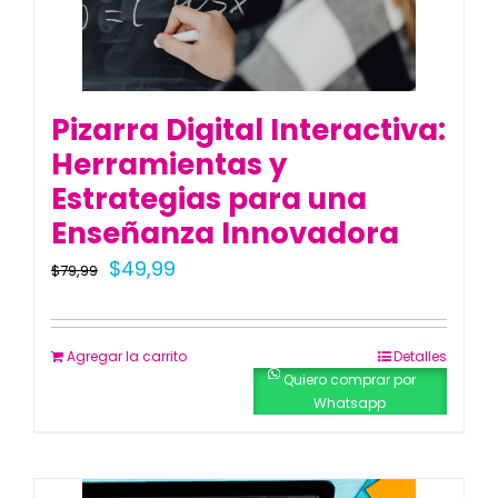
Pizarra Digital Interactiva:
Herramientas y
Estrategias para una
Enseñanza Innovadora
El
El
$
49,99
$
79,99
precio
precio
original
actual
Agregar la carrito
Detalles
era:
es:
Quiero comprar por
Whatsapp
$79,99.
$49,99.