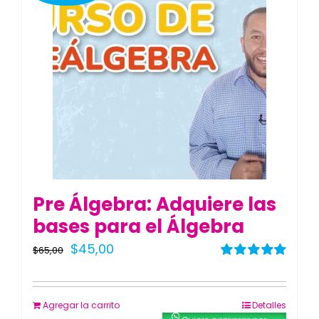
Blog
Contacto
Pre Álgebra: Adquiere las
bases para el Álgebra
El
El
$
45,00
$
65,00
precio
precio
Valorado
con
5.00
de 5
original
actual
Agregar la carrito
Detalles
era:
es: