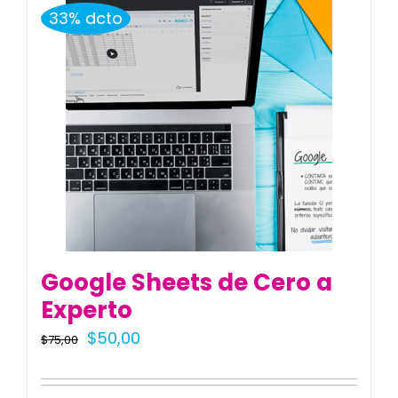
33% dcto
Google Sheets de Cero a
Experto
El
El
$
50,00
$
75,00
precio
precio
original
actual