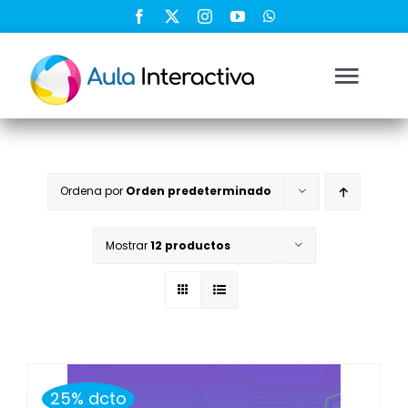
Saltar
al
contenido
Togg
Navi
Ingresar
Ordena por
Orden predeterminado
Registrarse
Mostrar
12 productos
Nosotros
Soluciones
Cursos
25% dcto