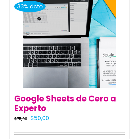
33% dcto
Google Sheets de Cero a
Experto
El
El
$
50,00
$
75,00
precio
precio
original
actual