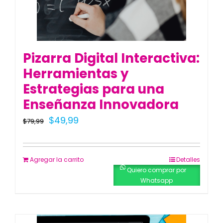
Pizarra Digital Interactiva:
Herramientas y
Estrategias para una
Enseñanza Innovadora
El
El
$
49,99
$
79,99
precio
precio
original
actual
Agregar la carrito
Detalles
era:
es:
Quiero comprar por
Whatsapp
$79,99.
$49,99.