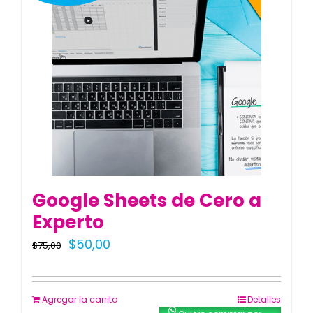
Blog
Contacto
Google Sheets de Cero a
Experto
El
El
$
50,00
$
75,00
precio
precio
original
actual
Agregar la carrito
Detalles
era:
es: