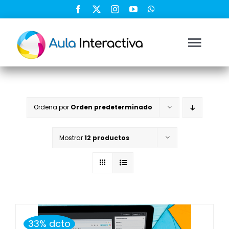
Saltar
al
contenido
Togg
Navi
Ingresar
Ordena por
Orden predeterminado
Registrarse
Mostrar
12 productos
Nosotros
Soluciones
Cursos
33% dcto