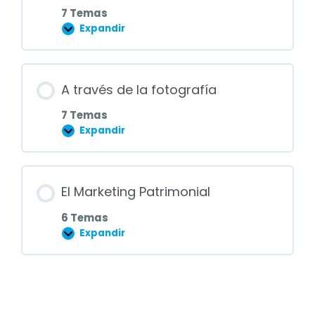
7 Temas
Expandir
Aprendiendo
de
la
imagen
A través de la fotografía
7 Temas
Expandir
A
través
de
la
fotografía
El Marketing Patrimonial
6 Temas
Expandir
El
Marketing
Patrimonial