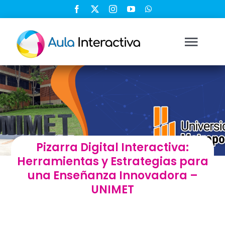
Saltar
al
contenido
Togg
Navi
Ingresar
Registrarse
Pizarra Digital Interactiva:
Nosotros
Herramientas y Estrategias para
una Enseñanza Innovadora –
Soluciones
UNIMET
Cursos