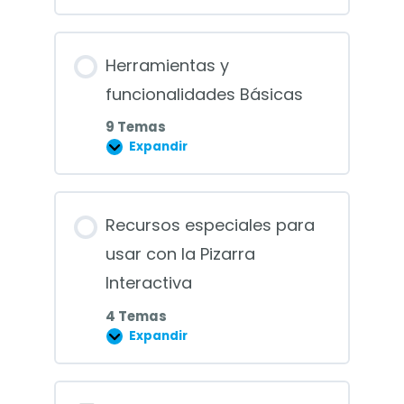
a
la
Pizarra
Digital
Herramientas y
Interactiva
funcionalidades Básicas
9 Temas
Expandir
Herramientas
y
funcionalidades
Básicas
Recursos especiales para
usar con la Pizarra
Interactiva
4 Temas
Expandir
Recursos
especiales
para
usar
con