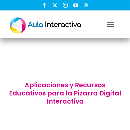
Saltar
al
contenido
Togg
Navi
Ingresar
Registrarse
Aplicaciones y Recursos
Nosotros
Educativos para la Pizarra Digital
Interactiva
Soluciones
Cursos