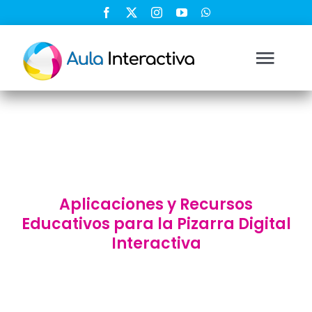
Saltar
al
contenido
Togg
Navi
Ingresar
Registrarse
Aplicaciones y Recursos
Nosotros
Educativos para la Pizarra Digital
Interactiva
Soluciones
Cursos