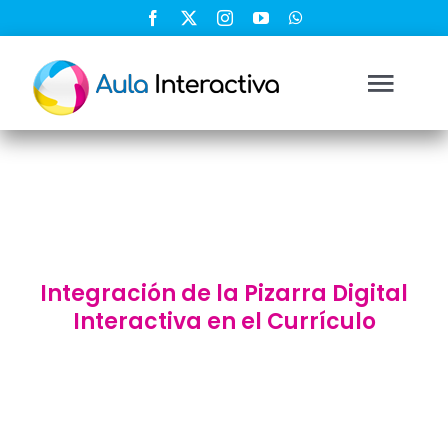
Saltar
al
contenido
Togg
Navi
Ingresar
Registrarse
Integración de la Pizarra Digital
Nosotros
Interactiva en el Currículo
Soluciones
Cursos