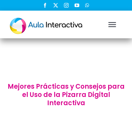
Saltar
al
contenido
Togg
Navi
Ingresar
Registrarse
Mejores Prácticas y Consejos para
Nosotros
el Uso de la Pizarra Digital
Interactiva
Soluciones
Cursos