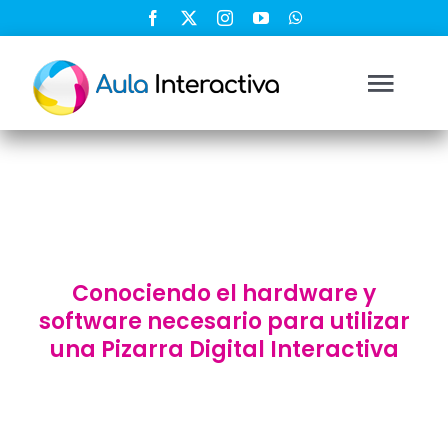
Saltar
al
contenido
Togg
Navi
Ingresar
Registrarse
Conociendo el hardware y
Nosotros
software necesario para utilizar
una Pizarra Digital Interactiva
Soluciones
Cursos