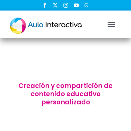
Saltar
al
contenido
Togg
Navi
Ingresar
Registrarse
Creación y compartición de
Nosotros
contenido educativo
personalizado
Soluciones
Cursos