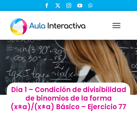
Saltar
al
contenido
Togg
Navi
Ingresar
Registrarse
Día 1 – Condición de divisibilidad
Nosotros
de binomios de la forma
(x±a)/(x±a) Básico – Ejercicio 77
Soluciones
Cursos