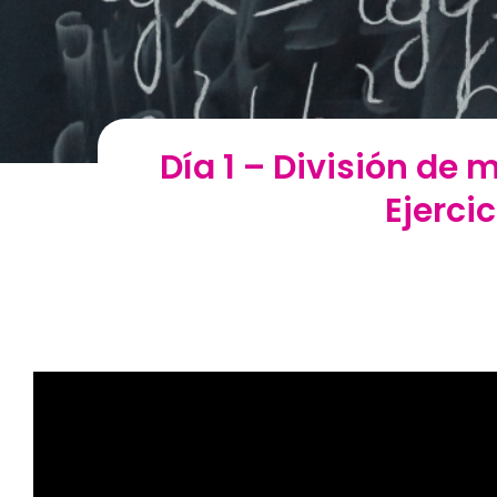
Día 1 – División de
Ejerci