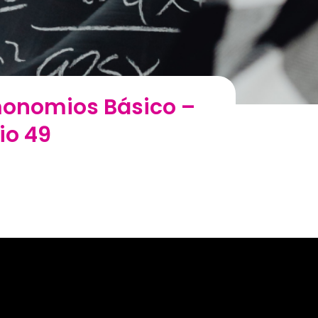
 monomios Básico –
cio 49