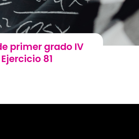
de primer grado IV
Ejercicio 81