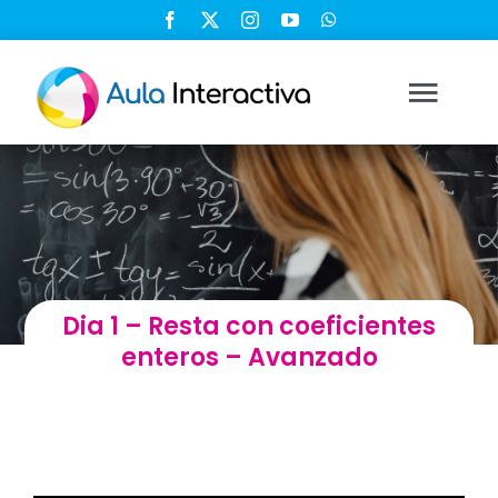
Saltar
al
contenido
Togg
Navi
Ingresar
Registrarse
Dia 1 – Resta con coeficientes
Nosotros
enteros – Avanzado
Soluciones
Cursos