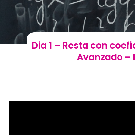
Dia 1 – Resta con coef
Avanzado – E