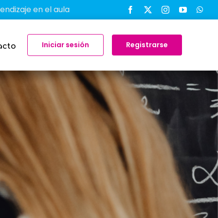
n el aula
-
Chemix.org: La Herramienta Definitiva p
Iniciar sesión
Registrarse
acto