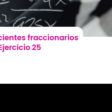
icientes fraccionarios
jercicio 25