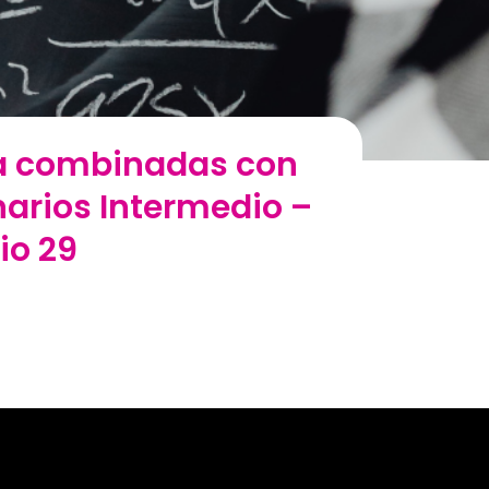
ma combinadas con
narios Intermedio –
cio 29