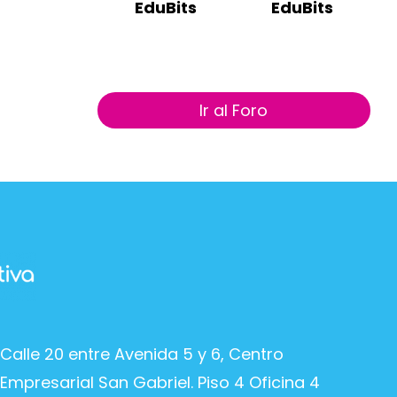
EduBits
EduBits
Ir al Foro
Calle 20 entre Avenida 5 y 6, Centro
Empresarial San Gabriel. Piso 4 Oficina 4