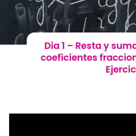
Dia 1 – Resta y su
coeficientes fraccio
Ejerci