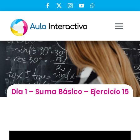
Saltar
al
contenido
Togg
Navi
Ingresar
Registrarse
Dia 1 – Suma Básico – Ejercicio 15
Nosotros
Soluciones
Cursos