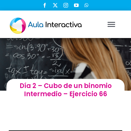
Saltar
al
contenido
Togg
Navi
Ingresar
Registrarse
Día 2 – Cubo de un binomio
Nosotros
Intermedio – Ejercicio 66
Soluciones
Cursos