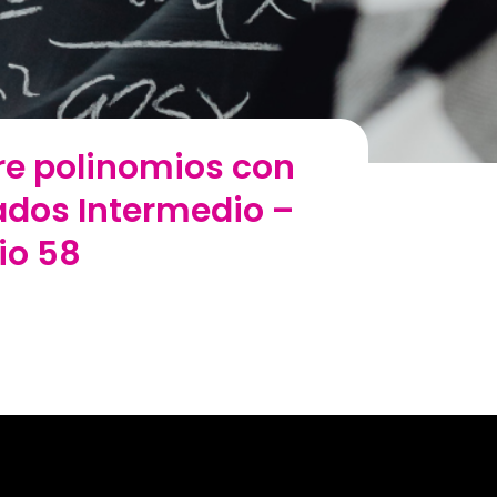
tre polinomios con
ados Intermedio –
cio 58