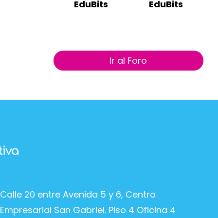
EduBits
EduBits
Ir al Foro
Calle 20 entre Avenida 5 y 6, Centro
Empresarial San Gabriel. Piso 4 Oficina 4