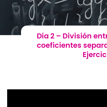
Día 2 – División en
coeficientes separ
Ejerci