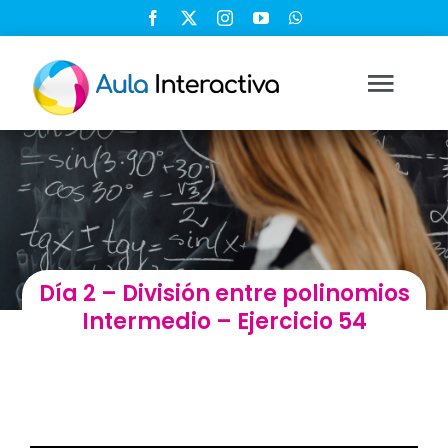
Saltar
al
contenido
Togg
Navi
Ingresar
Registrarse
Día 2 – División entre polinomios
Nosotros
Intermedio – Ejercicio 54
Soluciones
Cursos