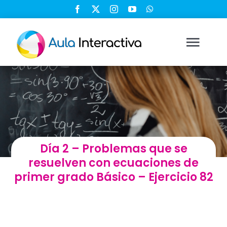
Saltar
al
contenido
Togg
Navi
Ingresar
Registrarse
Día 2 – Problemas que se
Nosotros
resuelven con ecuaciones de
primer grado Básico – Ejercicio 82
Soluciones
Cursos