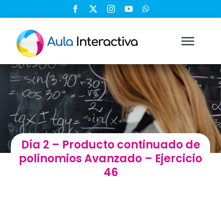
Saltar
al
contenido
Togg
Navi
Ingresar
Registrarse
Día 2 – Producto continuado de
Nosotros
polinomios Avanzado – Ejercicio
46
Soluciones
Cursos