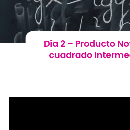
Día 2 – Producto No
cuadrado Intermed