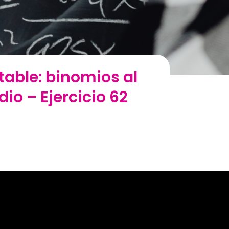
table: binomios al
io – Ejercicio 62