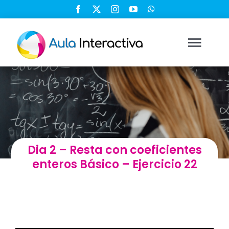
Saltar
al
contenido
Togg
Navi
Ingresar
Registrarse
Dia 2 – Resta con coeficientes
Nosotros
enteros Básico – Ejercicio 22
Soluciones
Cursos