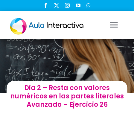
Saltar
al
contenido
Togg
Navi
Ingresar
Registrarse
Dia 2 – Resta con valores
Nosotros
numéricos en las partes literales
Avanzado – Ejercicio 26
Soluciones
Cursos