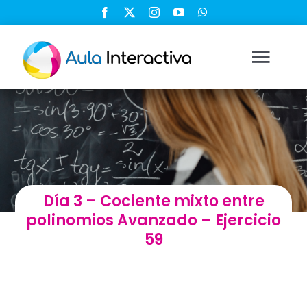
Saltar
al
contenido
Togg
Navi
Ingresar
Registrarse
Día 3 – Cociente mixto entre
Nosotros
polinomios Avanzado – Ejercicio
59
Soluciones
Cursos