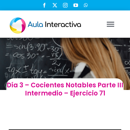
Saltar
al
contenido
Togg
Navi
Ingresar
Registrarse
Día 3 – Cocientes Notables Parte III
Nosotros
Intermedio – Ejercicio 71
Soluciones
Cursos