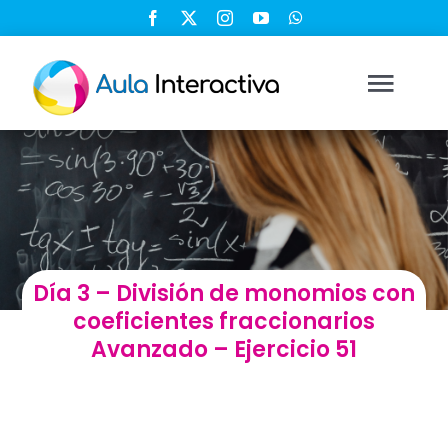
Saltar
al
contenido
Togg
Navi
Ingresar
Registrarse
Día 3 – División de monomios con
Nosotros
coeficientes fraccionarios
Avanzado – Ejercicio 51
Soluciones
Cursos