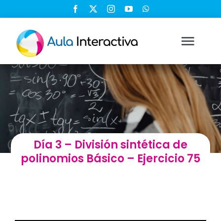
Saltar
al
contenido
Togg
Navi
Ingresar
Registrarse
Día 3 – División sintética de
Nosotros
polinomios Básico – Ejercicio 75
Soluciones
Cursos