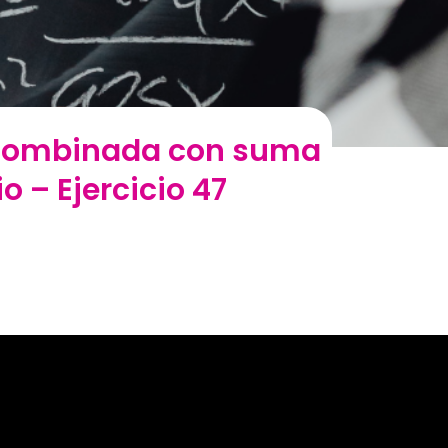
n combinada con suma
o – Ejercicio 47