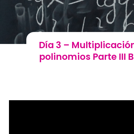
Día 3 – Multiplicaci
polinomios Parte III 