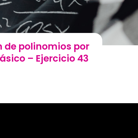
ón de polinomios por
Básico – Ejercicio 43