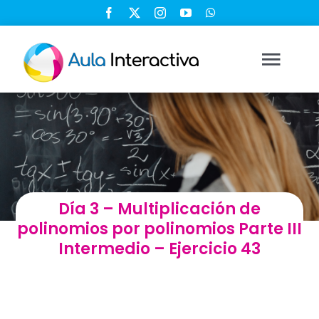
Saltar
al
contenido
Togg
Navi
Ingresar
Registrarse
Día 3 – Multiplicación de
Nosotros
polinomios por polinomios Parte III
Intermedio – Ejercicio 43
Soluciones
Cursos