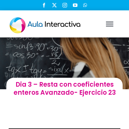
Saltar
al
contenido
Togg
Navi
Ingresar
Registrarse
Dia 3 – Resta con coeficientes
Nosotros
enteros Avanzado- Ejercicio 23
Soluciones
Cursos